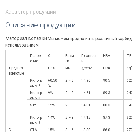
Характер продукции
Описание продукции
Материал вставки:
Мы можем предложить различный карбидн
использованием.
Полож
О
Разм
Плотност
HRA
TR
ение
ер
ь
Среднез
Co%
мм
g/cm2
HRA
Kg
ернистые
Килогр
60,50
2 ~ 3
14.90
90.5
32
амм 2
%
Килогр
9%
2 ~ 3
14.61
89.3
34
амм 3
5 кг
12%
2 ~ 3
14.31
88.3
34
Килогр
14%
2 ~ 3
14.12
87.3
32
амм 6
С
ST6
15%
3 ~ 6
13.80
86.0
27