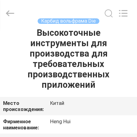
Henghui
Precision
Mold
Co.,
Limited.
Карбид вольфрама Die
All
Rights
Высокоточные
ДОМ
Reserved.
инструменты для
ПРОДУКТЫ
производства для
требовательных
ВИДЕО
производственных
приложений
О
НАС
Место
Китай
происхождения:
ПУТЕШЕСТВИЕ
Фирменное
Heng Hui
наименование:
ФАБРИКИ