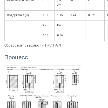
Химический состав
В
Да,
Мн
П
да.
Содержание (%)
0.39
1.15
0.44
0.021
Ку
Ни.
0.05
0.06
Обработка поверхности:TiN / TiAlN
Процесс