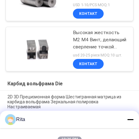
стальных винтов
USD 1-10/PCS MOQ:1
КОНТАКТ
Высокая жесткость
M2 M4 Винт, делающий
сверление точкой
гибели износостойкой
usd 20-25 piece MOQ:10 шт.
КОНТАКТ
Карбид вольфрама Die
2D 3D Прецизионная форма Шестигранная матрица из
карбида вольфрама Зеркальная полировка
Настраиваемая
Rita
Квадратная плашка пунша карбида вольфрама подвергла
поверхностное механической обработке
VA80,ST7,KG5,KG6 Вольфрамокарбидная штамповка,