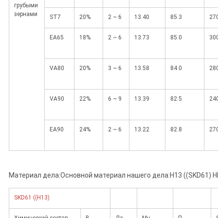
грубыми
зернами
ST7
20%
2 ~ 6
13.40
85.3
27
EA65
18%
2 ~ 6
13.73
85.0
30
VA80
20%
3 ~ 6
13.58
84.0
28
VA90
22%
6 ~ 9
13.39
82.5
24
EA90
24%
2 ~ 6
13.22
82.8
27
Материал дела:
Основной материал нашего дела:
H13 ((SKD61) 
SKD61 ((H13)