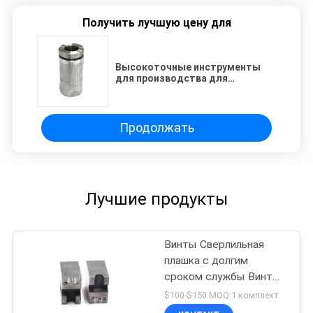
Получить лучшую цену для
Высокоточные инструменты
для производства для
требовательных
производственных приложений
Продолжать
Лучшие продукты
Винты Сверлильная
плашка с долгим
сроком службы Винты
из быстрорежущей
$100-$150 MOQ:1 комплект
стали Сверлильная