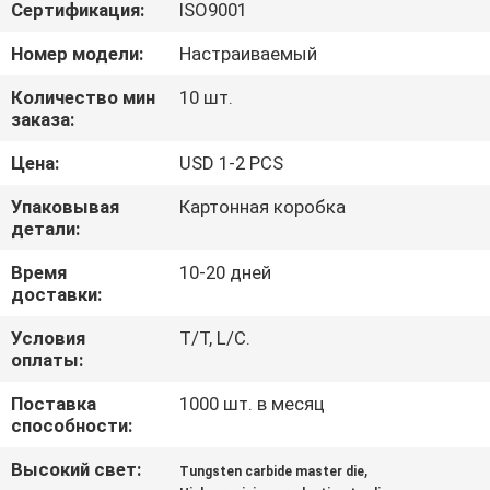
Сертификация:
ISO9001
ПРОВЕРКА
Номер модели:
Настраиваемый
КАЧЕСТВА
Количество мин
10 шт.
заказа:
СВЯЖИТЕСЬ
Цена:
USD 1-2 PCS
МЫ
Упаковывая
Картонная коробка
детали:
НОВОСТИ
Время
10-20 дней
доставки:
СПРОСИТЕ
Условия
T/T, L/C.
оплаты:
ЦИТАТУ
Поставка
1000 шт. в месяц
способности:
SITEMAP
Высокий свет:
,
Tungsten carbide master die