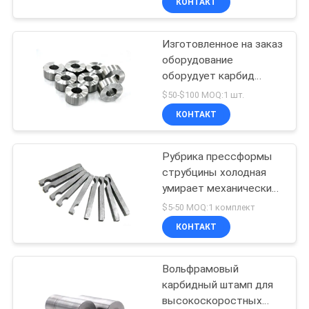
КОНТАКТ
плашка
Изготовленное на заказ
оборудование
оборудует карбид
вольфрама умирает для
$50-$100 MOQ:1 шт.
прессформ винта
КОНТАКТ
Рубрика прессформы
струбцины холодная
умирает механические
инструменты пальца
$5-50 MOQ:1 комплект
передачи
КОНТАКТ
Вольфрамовый
карбидный штамп для
высокоскоростных