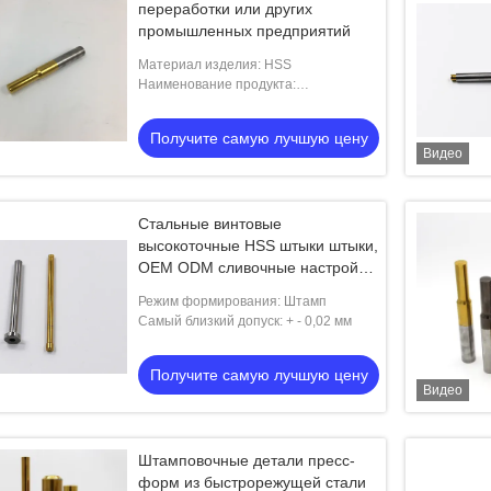
переработки или других
промышленных предприятий
Материал изделия: HSS
Наименование продукта:
Пробивающие булавы, подходящие
для холодной переработки или других
Получите самую лучшую цену
перерабатывающих отраслей
Видео
Стальные винтовые
высокоточные HSS штыки штыки,
OEM ODM сливочные настройки
отверстия штыки HRC62-68
Режим формирования: Штамп
Самый близкий допуск: + - 0,02 мм
Получите самую лучшую цену
Видео
Штамповочные детали пресс-
форм из быстрорежущей стали