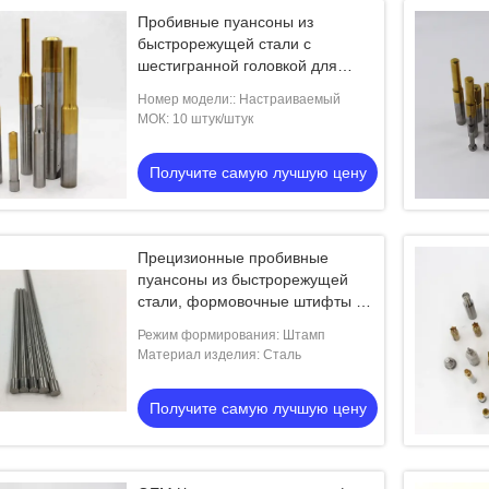
Пробивные пуансоны из
быстрорежущей стали с
шестигранной головкой для
штампов, промышленные
Номер модели:: Настраиваемый
штифты и пуансоны
МОК: 10 штук/штук
Получите самую лучшую цену
Прецизионные пробивные
пуансоны из быстрорежущей
стали, формовочные штифты с
твердосплавными вставками
Режим формирования: Штамп
Материал изделия: Сталь
Получите самую лучшую цену