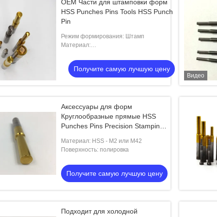
OEM Части для штамповки форм
HSS Punches Pins Tools HSS Punch
Pin
Режим формирования: Штамп
Материал:
Карбид,SKD11,HSS,A2,M2,D2,ASP23,ASP60
Получите самую лучшую цену
Видео
Аксессуары для форм
Круглообразные прямые HSS
Punches Pins Precision Stamping
Parts
Материал: HSS - M2 или M42
Поверхность: полировка
Получите самую лучшую цену
Подходит для холодной