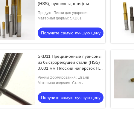
(HSS), пуансоны, штифты
различных форм и покрытий
Продукт: Пинки для ударения
Материал формы: SKD61
Получите самую лучшую цену
SKD11 Прецизионные пуансоны
из быстрорежущей стали (HSS)
0,001 мм Плоский наперсток H9
H55 Штифтовой пуансон
Режим формирования: Штамп
Материал изделия: Сталь
Получите самую лучшую цену