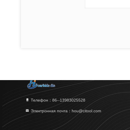
Телефон：86--13983025528
Электронная почта：hou@citool.com