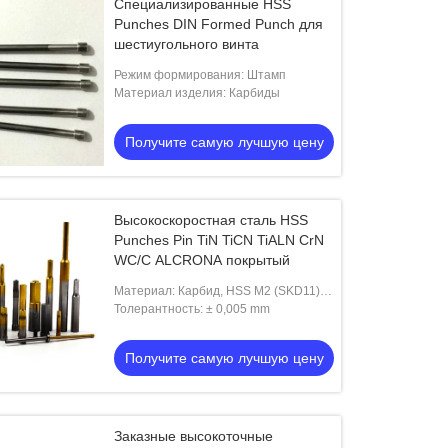
Специализированные HSS
Punches DIN Formed Punch для
шестиугольного винта
Режим формирования: Штамп
Материал изделия: Карбиды
Получите самую лучшую цену
Высокоскоростная сталь HSS
Punches Pin TiN TiCN TiALN CrN
WC/C ALCRONA покрытый
Материал: Карбид, HSS M2 (SKD11),
M35 (SKD51), M42 (SKD61)
Толерантность: ± 0,005 mm
Получите самую лучшую цену
Заказные высокоточные