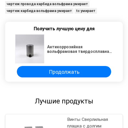
чертеж провода карбида вольфрама умирает
чертеж карбида вольфрама умирает
tc умирает
Получить лучшую цену для
Антикоррозийная
вольфрамовая твердосплавная
фильера для изготовления
винтов с допуском 0,005 мм
Продолжать
Лучшие продукты
Винты Сверлильная
плашка с долгим