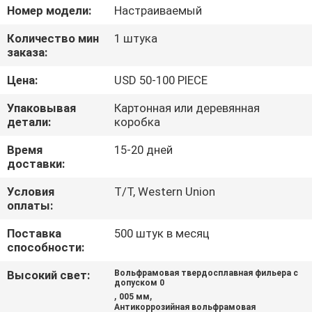
Номер модели:
Настраиваемый
ПРОВЕРКА
Количество мин
1 штука
КАЧЕСТВА
заказа:
Цена:
USD 50-100 PIECE
СВЯЖИТЕСЬ
Упаковывая
Картонная или деревянная
МЫ
детали:
коробка
Время
15-20 дней
НОВОСТИ
доставки:
Условия
T/T, Western Union
оплаты:
СПРОСИТЕ
ЦИТАТУ
Поставка
500 штук в месяц
способности:
Высокий свет:
Вольфрамовая твердосплавная фильера с
КАРТА
допуском 0
,
,
005 мм
САЙТА
Антикоррозийная вольфрамовая