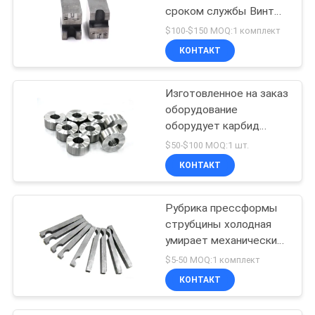
сроком службы Винты
из быстрорежущей
$100-$150 MOQ:1 комплект
стали Сверлильная
КОНТАКТ
плашка
Изготовленное на заказ
оборудование
оборудует карбид
вольфрама умирает для
$50-$100 MOQ:1 шт.
прессформ винта
КОНТАКТ
Рубрика прессформы
струбцины холодная
умирает механические
инструменты пальца
$5-50 MOQ:1 комплект
передачи
КОНТАКТ