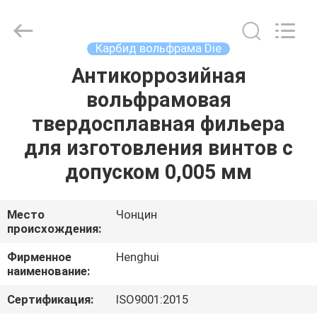
Henghui
Precision
Mold
Co.,
Limited.
Карбид вольфрама Die
All
Rights
Антикоррозийная
ДОМ
Reserved.
вольфрамовая
ПРОДУКТЫ
твердосплавная фильера
для изготовления винтов с
ВИДЕО
допуском 0,005 мм
О
Место
Чонцин
происхождения:
НАС
Фирменное
Henghui
наименование:
ПУТЕШЕСТВИЕ
ФАБРИКИ
Сертификация:
ISO9001:2015