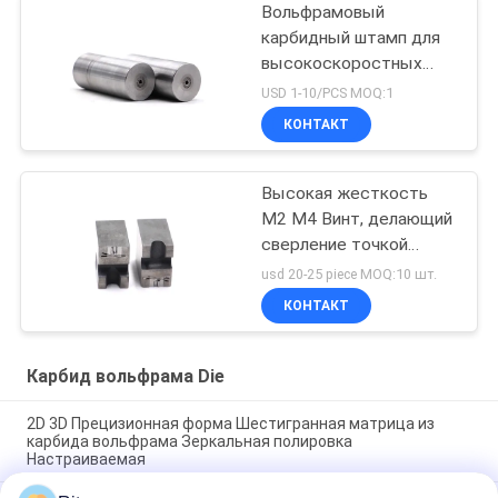
Вольфрамовый
карбидный штамп для
высокоскоростных
стальных винтов
USD 1-10/PCS MOQ:1
КОНТАКТ
Высокая жесткость
M2 M4 Винт, делающий
сверление точкой
гибели износостойкой
usd 20-25 piece MOQ:10 шт.
КОНТАКТ
Карбид вольфрама Die
2D 3D Прецизионная форма Шестигранная матрица из
карбида вольфрама Зеркальная полировка
Настраиваемая