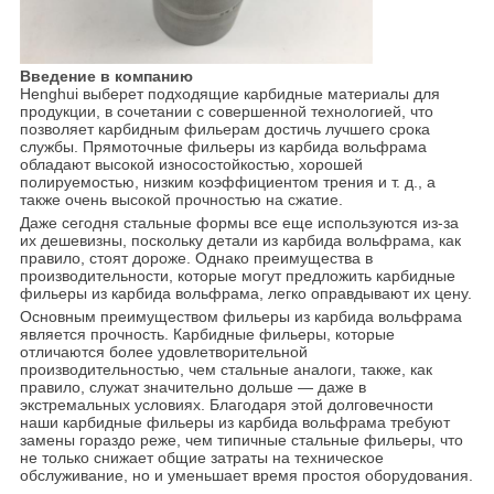
Введение в компанию
Henghui выберет подходящие карбидные материалы для
продукции, в сочетании с совершенной технологией, что
позволяет карбидным фильерам достичь лучшего срока
службы. Прямоточные фильеры из карбида вольфрама
обладают высокой износостойкостью, хорошей
полируемостью, низким коэффициентом трения и т. д., а
также очень высокой прочностью на сжатие.
Даже сегодня стальные формы все еще используются из-за
их дешевизны, поскольку детали из карбида вольфрама, как
правило, стоят дороже. Однако преимущества в
производительности, которые могут предложить карбидные
фильеры из карбида вольфрама, легко оправдывают их цену.
Основным преимуществом фильеры из карбида вольфрама
является прочность. Карбидные фильеры, которые
отличаются более удовлетворительной
производительностью, чем стальные аналоги, также, как
правило, служат значительно дольше — даже в
экстремальных условиях. Благодаря этой долговечности
наши карбидные фильеры из карбида вольфрама требуют
замены гораздо реже, чем типичные стальные фильеры, что
не только снижает общие затраты на техническое
обслуживание, но и уменьшает время простоя оборудования.