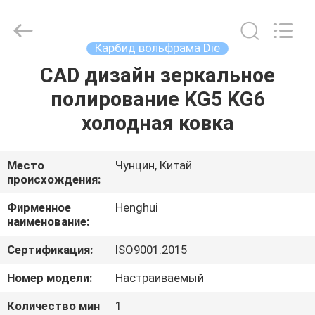
Henghui
Precision
Mold
Co.,
Limited.
Карбид вольфрама Die
All
Rights
CAD дизайн зеркальное
ДОМ
Reserved.
полирование KG5 KG6
ПРОДУКТЫ
холодная ковка
ВИДЕО
Место
Чунцин, Китай
происхождения:
О
Фирменное
Henghui
наименование:
НАС
Сертификация:
ISO9001:2015
ПУТЕШЕСТВИЕ
Номер модели:
Настраиваемый
ФАБРИКИ
Количество мин
1