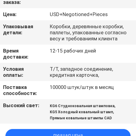
заказа:
ПРОВЕРКА
Цена:
USD+Negotioned+Pieces
КАЧЕСТВА
Упаковывая
Коробки, деревянные коробки,
детали:
паллеты, упакованные согласно
весу и требованиям клиента
СВЯЖИТЕСЬ
Время
12-15 рабочих дней
МЫ
доставки:
Условия
T/T, западное соединение,
НОВОСТИ
оплаты:
кредитная карточка,
Поставка
100000 штук/штук в месяц
СПРОСИТЕ
способности:
ЦИТАТУ
Высокий свет:
,
KG6 Студноковальная штамповка
,
KG5 Холодный ковальный штамп
Прямые ковальные штампы CAD
КАРТА
САЙТА