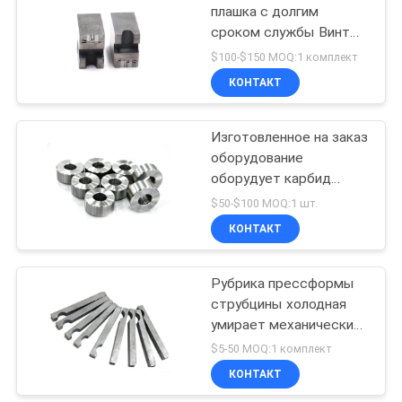
плашка с долгим
сроком службы Винты
из быстрорежущей
$100-$150 MOQ:1 комплект
стали Сверлильная
КОНТАКТ
плашка
Изготовленное на заказ
оборудование
оборудует карбид
вольфрама умирает для
$50-$100 MOQ:1 шт.
прессформ винта
КОНТАКТ
Рубрика прессформы
струбцины холодная
умирает механические
инструменты пальца
$5-50 MOQ:1 комплект
передачи
КОНТАКТ