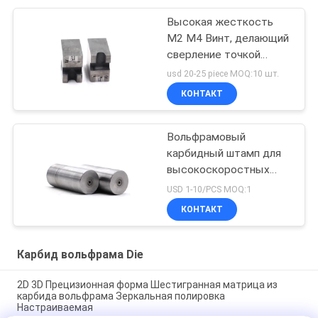
Высокая жесткость
M2 M4 Винт, делающий
сверление точкой
гибели износостойкой
usd 20-25 piece MOQ:10 шт.
КОНТАКТ
Вольфрамовый
карбидный штамп для
высокоскоростных
стальных винтов
USD 1-10/PCS MOQ:1
КОНТАКТ
Карбид вольфрама Die
2D 3D Прецизионная форма Шестигранная матрица из
карбида вольфрама Зеркальная полировка
Настраиваемая