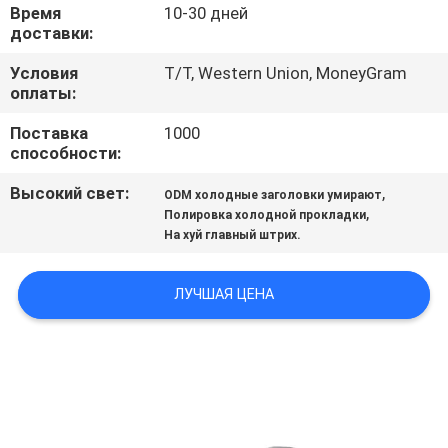
Время
10-30 дней
доставки:
ПРОВЕРКА
КАЧЕСТВА
Условия
T/T, Western Union, MoneyGram
оплаты:
Поставка
1000
СВЯЖИТЕСЬ
способности:
МЫ
Высокий свет:
,
ODM холодные заголовки умирают
,
Полировка холодной прокладки
НОВОСТИ
На хуй главный штрих.
ЛУЧШАЯ ЦЕНА
СПРОСИТЕ
ЦИТАТУ
КАРТА
САЙТА