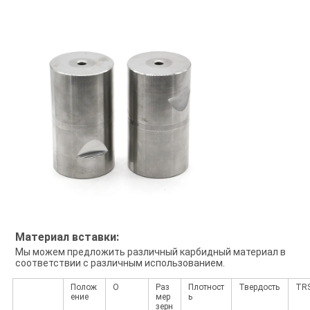
Материал вставки:
Мы можем предложить различный карбидный материал в
соответствии с различным использованием.
Полож
О
Раз
Плотност
Твердость
TR
ение
мер
ь
зерн