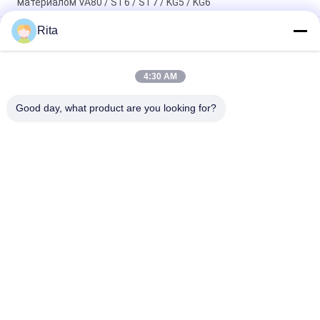
материалом VA80 / ST6 / ST7 / KG5 / KG6
Rita
ST7 ST6 KG5 KG6+H13 Матрица для холодной высадки,
шестигранная твердосплавная матрица для формовки
гаек
4:30 AM
Вольфрамокарбидная плесень холодный заголовок
зеркало полированное высокой точностью
Good day, what product are you looking for?
Популярные категории
Все
Карбид Вольфрама 
Карбидные Удары 
Die
И Оттиски
Ковка Вхолодную 
Холодная Рубрика 
Умрите
Умирает
Привинтьте Второй 
Удары HSS
Пунш
Плашки Гайки 
Нож Для Резки
Формируя