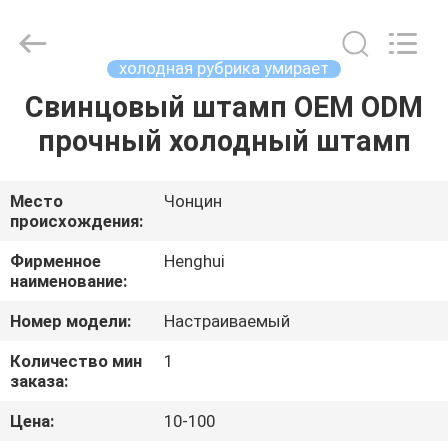
Henghui
Precision
Mold
Co.,
Limited.
холодная рубрика умирает
All
Rights
Свинцовый штамп OEM ODM
ДОМ
Reserved.
прочный холодный штамп
ПРОДУКТЫ
Место
Чонцин
происхождения:
ВИДЕО
Фирменное
Henghui
наименование:
О
Номер модели:
Настраиваемый
НАС
Количество мин
1
заказа:
ПУТЕШЕСТВИЕ
Цена:
10-100
ФАБРИКИ