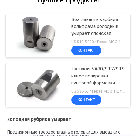
Лучшие продукты
Возглавлять карбида
вольфрама холодный
умирает японская
шестиугольная
US $10-5,000 / Pieces MOQ:1 шт. шт.
прессформа с высокой
КОНТАКТ
твердостью
На заказ VA80/ST7/ST9
класс полировки
винтовой формовки
вальфокарбидной
US $30-50 / Pieces MOQ:1 шт. шт.
валфокарбидной валы
КОНТАКТ
холодная рубрика умирает
Прецизионные твердосплавные головки для высадки с