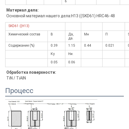
6
Материал дела:
Основной материал нашего дела:
H13 ((SKD61) HRC46-48
SKD61 ((H13)
Химический состав
В
Да,
Мн
П
да.
Содержание (%)
0.39
1.15
0.44
0.021
Ку
Ни.
0.05
0.06
Обработка поверхности:
TiN / TiAlN
Процесс