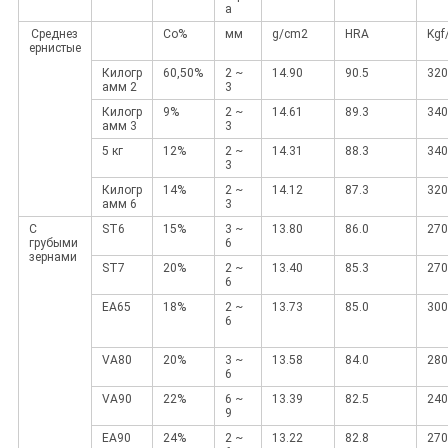
а
Среднез
Co%
мм
g/cm2
HRA
Kg
ернистые
Килогр
60,50%
2 ~
14.90
90.5
320
амм 2
3
Килогр
9%
2 ~
14.61
89.3
340
амм 3
3
5 кг
12%
2 ~
14.31
88.3
340
3
Килогр
14%
2 ~
14.12
87.3
320
амм 6
3
С
ST6
15%
3 ~
13.80
86.0
270
грубыми
6
зернами
ST7
20%
2 ~
13.40
85.3
270
6
EA65
18%
2 ~
13.73
85.0
300
6
VA80
20%
3 ~
13.58
84.0
280
6
VA90
22%
6 ~
13.39
82.5
240
9
EA90
24%
2 ~
13.22
82.8
270