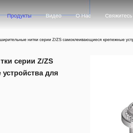
Продукты
Видео
О Нас
Свяжитесь
ширительные нитки серии Z/ZS самоклеивающиеся крепежные устр
ки серии Z/ZS
 устройства для