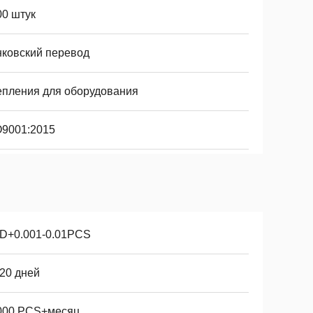
00 штук
нковский перевод
епления для оборудования
O9001:2015
D+0.001-0.01PCS
-20 дней
000 PCS+месяц