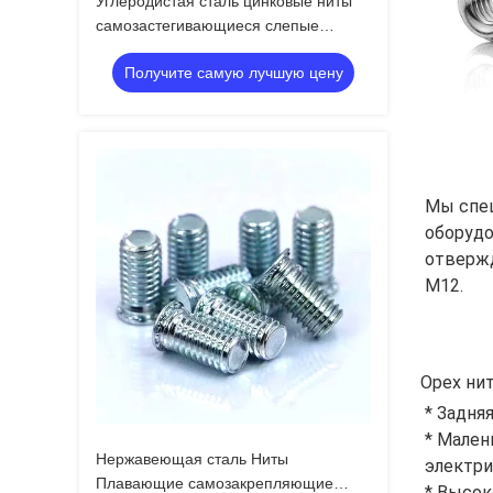
Углеродистая сталь цинковые ниты
самозастегивающиеся слепые
крепежные устройства
Получите самую лучшую цену
Мы спе
оборудо
отвержд
M12.
Орех ни
* Задня
* Мален
Нержавеющая сталь Ниты
электри
Плавающие самозакрепляющие
* Высок