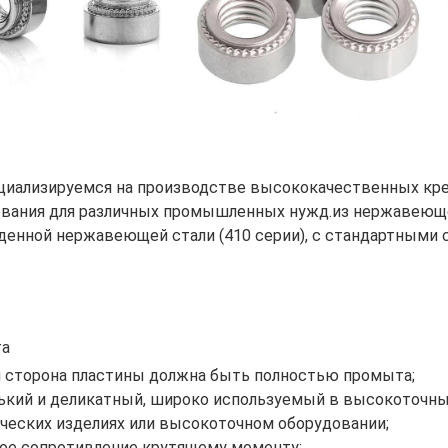
циализируемся на производстве высококачественных кр
вания для различных промышленных нужд.из нержавеющей 
енной нержавеющей стали (410 серии), с стандартными 
та
я сторона пластины должна быть полностью промыта;
ький и деликатный, широко используемый в высокоточны
ческих изделиях или высокоточном оборудовании;
ое сопротивление крутящему моменту;