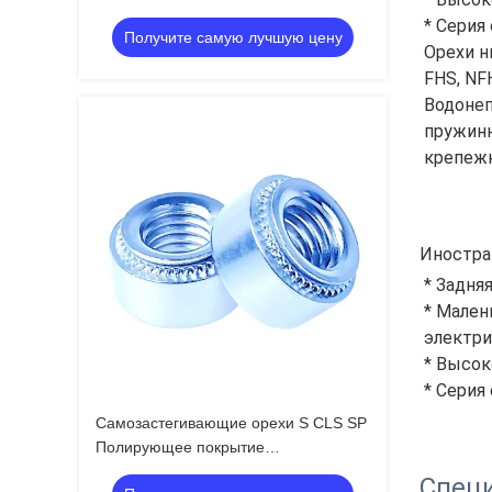
крепежные устройства
* Серия
Получите самую лучшую цену
Использование для рамочного винта
Орехи н
FHS, NF
Водонеп
пружин
крепеж
Иностра
* Задня
* Мален
электри
* Высок
* Серия
Самозастегивающие орехи S CLS SP
Полирующее покрытие
Использование для промышленности
Спец