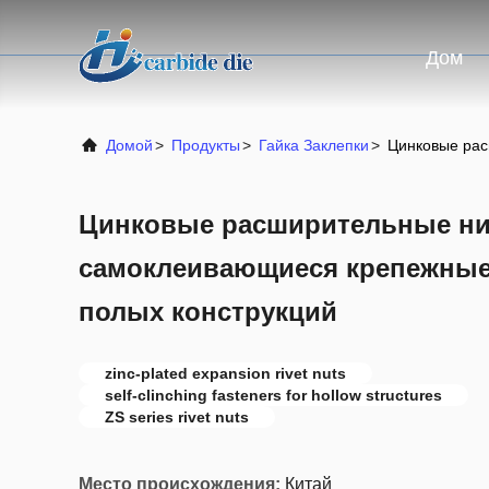
Дом
Домой
>
Продукты
>
Гайка Заклепки
>
Цинковые рас
Цинковые расширительные нит
самоклеивающиеся крепежные
полых конструкций
zinc-plated expansion rivet nuts
self-clinching fasteners for hollow structures
ZS series rivet nuts
Место происхождения:
Китай