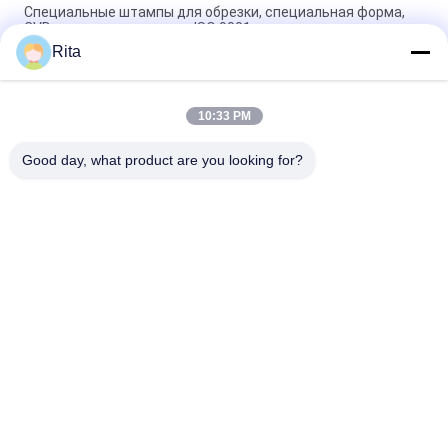
Специальные штампы для обрезки, специальная форма,
CVD-покрытие, стандарт ISO 9001
Rita
M35 M42 Режущие и обрезные штампы, индивидуальные
штампы с шестиугольной формой
10:33 PM
Шестьугольная головка болта Подстрижка зеркала
Полировка перед и после покрытия
Good day, what product are you looking for?
Популярные категории
Все
Карбид Вольфрама 
Карбидные Удары 
Die
И Оттиски
Ковка Вхолодную 
Холодная Рубрика 
Умрите
Умирает
Привинтьте Второй 
Удары HSS
Пунш
Плашки Гайки 
Нож Для Резки