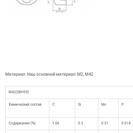
Материал: Наш основной материал: M2, M42
M42(SKH59)
Химический состав
C
Si
Mn
P
Содержание (%)
1.06
0.3
0.31
0.018