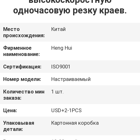
одночасовую резку краев.
ПРОВЕРКА
КАЧЕСТВА
Место
Китай
происхождения:
СВЯЖИТЕСЬ
Фирменное
Heng Hui
МЫ
наименование:
Сертификация:
ISO9001
НОВОСТИ
Номер модели:
Настраиваемый
Количество мин
1 шт.
СПРОСИТЕ
заказа:
ЦИТАТУ
Цена:
USD+2-1PCS
Упаковывая
Картонная коробка
КАРТА
детали:
САЙТА