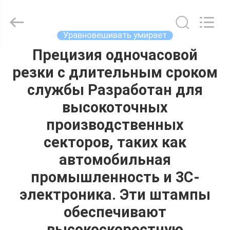
Henghui
Precision
Mold
Co.,
Limited.
Уравновешивать умирает
All
Rights
Прецизия одночасовой
ДОМ
Reserved.
резки с длительным сроком
ПРОДУКТЫ
службы Разработан для
высокоточных
ВИДЕО
производственных
секторов, таких как
О
автомобильная
НАС
промышленность и 3C-
электроника. Эти штампы
ПУТЕШЕСТВИЕ
обеспечивают
ФАБРИКИ
высокоскоростную