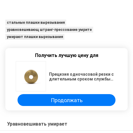
стальные плашки вырезывания
уравновешивающ штранг-прессование умрите
умирают плашки вырезывания
Получить лучшую цену для
Прецизия одночасовой резки с
длительным сроком службы
Разработан для высокоточных
производственных секторов,
таких как автомобильная
промышленность и 3C-
Продолжать
электроника. Эти штампы
обеспечивают
высокоскоростную
одночасовую резку краев.
Уравновешивать умирает