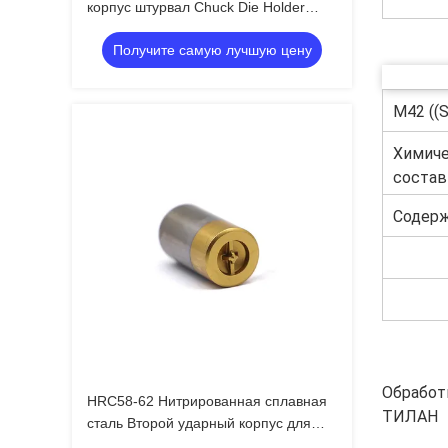
корпус штурвал Chuck Die Holder
Китай поставщик на заказ
Получите самую лучшую цену
M42 ((
Химич
состав
Содерж
Обработ
HRC58-62 Нитрированная сплавная
ТИЛАН
сталь Второй ударный корпус для
автоматической штамповки