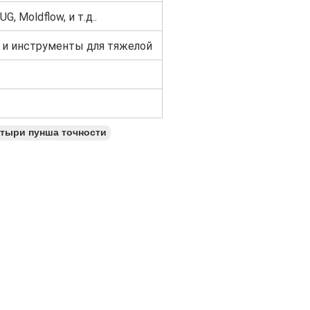
 Moldflow, и т.д..
 и инструменты для тяжелой
микаты и т.д.
тыри пунша точности