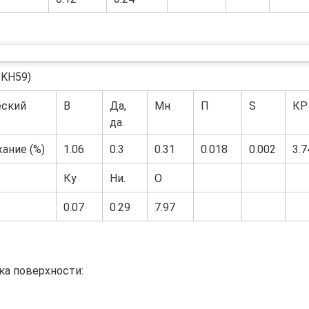
SKH59)
еский
В
Да,
Мн
П
S
КР
да.
ание (%)
1.06
0.3
0.31
0.018
0.002
3.7
Ку
Ни.
О
0.07
0.29
7.97
ка поверхности: