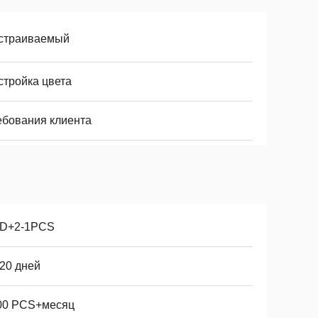
страиваемый
стройка цвета
ебования клиента
D+2-1PCS
-20 дней
00 PCS+месяц