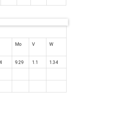
Мо
V
W
4
9.29
1.1
1.34