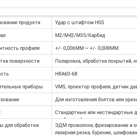
ование продукта:
Удар с штифтом HSS
ал:
M2/M42/M35/Карбид
нтность профиля:
+/- 0,006MM ~ +/- 0,008MM.
тка поверхности:
Полировка, обработка покрытий, н
т.д.
ость
HRA60-68
тельные приборы:
VMS, проектор профиля, датчик да
увеличитель стекла и т.д.
зование
Для изготовления болтов или орех
:
Стандартные или нестандартные д
требований клиента.
 для обработки:
ЭДМ проволоки, фрезирование и 
лазерная резка, бурение, шлифован