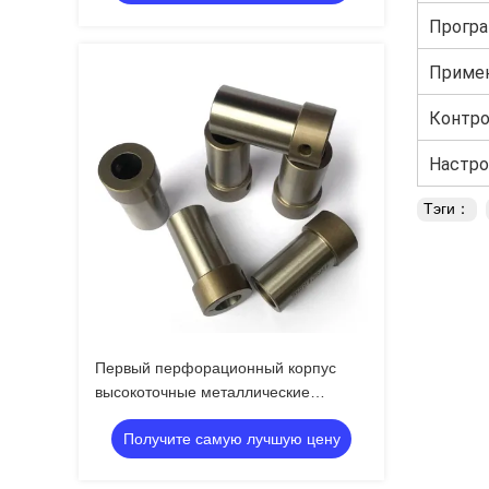
Програ
для ри
Примен
Контро
Настро
Тэги：
Первый перфорационный корпус
высокоточные металлические
компоненты Процесс штамповки
Получите самую лучшую цену
одноступенчатой Высокая
эффективность производства
Бесшовная формовка без царапин