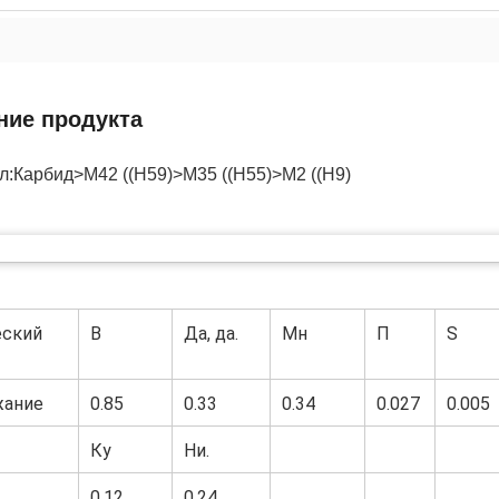
ние продукта
л:
Карбид>M42 ((H59)>M35 ((H55)>M2 ((H9)
еский
В
Да, да.
Мн
П
S
жание
0.85
0.33
0.34
0.027
0.005
Ку
Ни.
0.12
0.24