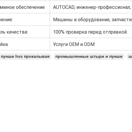
и т.д.
ммное обеспечение
AUTOCAD, инженер-профессионал, UG,
сования:
ение:
Машины и оборудование, запчасти
промышленности, медикаменты, хи
ль качества:
100% проверка перед отправкой.
йка:
Услуги OEM и ODM
пунши hss прокалывая
промышленные штыри и пунши
ш