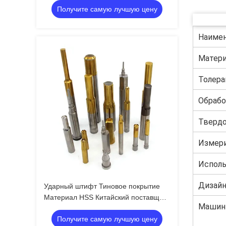
Получите самую лучшую цену
электроники Прогрессивный штамп
Наимен
Матери
Толера
Обрабо
Тверд
Измери
Исполь
Дизайн
Ударный штифт Тиновое покрытие
Материал HSS Китайский поставщик
Машины
на заказ Хорошее качество
Получите самую лучшую цену