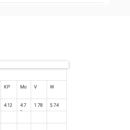
КР
Мо
V
W
4.12
4.7
1.78
5.74
3