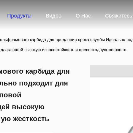
Продукты
Видео
О Нас
Свяжитесь
вольфрамового карбида для продления срока службы Идеально под
длагающей высокую износостойкость и превосходную жесткость
ового карбида для
льно подходит для
мповой
щей высокую
ную жесткость